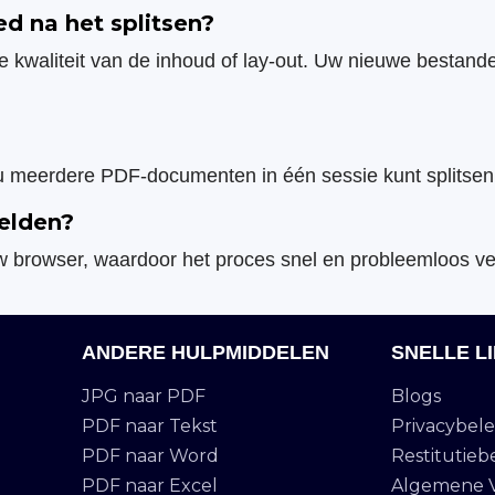
d na het splitsen?
e kwaliteit van de inhoud of lay-out. Uw nieuwe bestan
u meerdere PDF-documenten in één sessie kunt splitsen
elden?
in uw browser, waardoor het proces snel en probleemloos ve
ANDERE HULPMIDDELEN
SNELLE L
JPG naar PDF
Blogs
PDF naar Tekst
Privacybele
PDF naar Word
Restitutieb
PDF naar Excel
Algemene 