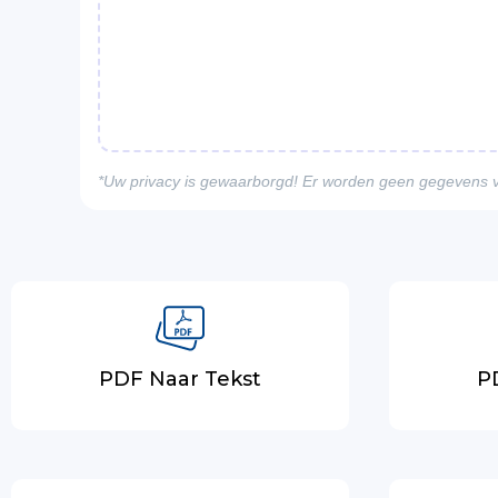
*Uw privacy is gewaarborgd! Er worden geen gegevens 
PDF Naar Tekst
P