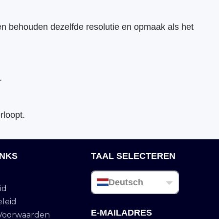
den behouden dezelfde resolutie en opmaak als het
.
rloopt.
INKS
TAAL SELECTEREN
Deutsch
id
eleid
E-MAILADRES
Voorwaarden