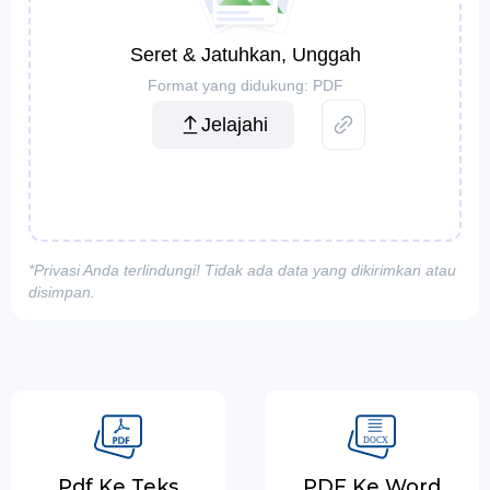
Seret & Jatuhkan, Unggah
Format yang didukung: PDF
Jelajahi
*Privasi Anda terlindungi! Tidak ada data yang dikirimkan atau
disimpan.
Pdf Ke Teks
PDF Ke Word