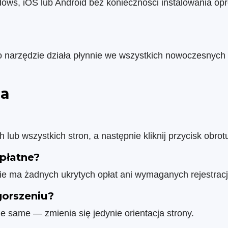
s, iOS lub Android bez konieczności instalowania opro
To narzędzie działa płynnie we wszystkich nowoczesnyc
ia
h lub wszystkich stron, a następnie kliknij przycisk obro
zpłatne?
ie ma żadnych ukrytych opłat ani wymaganych rejestracj
gorszeniu?
ie same — zmienia się jedynie orientacja strony.