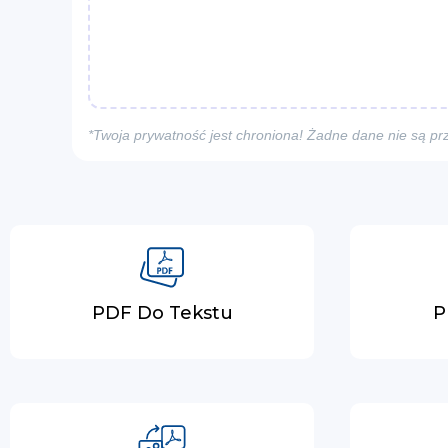
*Twoja prywatność jest chroniona! Żadne dane nie są p
PDF Do Tekstu
P