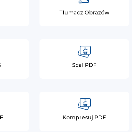
F
Tłumacz Obrazów
G
Scal PDF
DF
Kompresuj PDF