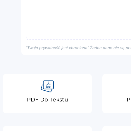
*Twoja prywatność jest chroniona! Żadne dane nie są p
PDF Do Tekstu
P