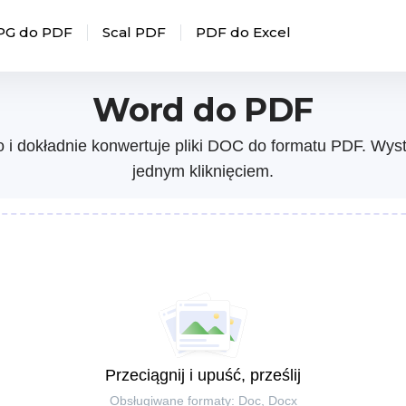
PG do PDF
Scal PDF
PDF do Excel
Word do PDF
i dokładnie konwertuje pliki DOC do formatu PDF. Wys
jednym kliknięciem.
Przeciągnij i upuść, prześlij
Obsługiwane formaty: Doc, Docx