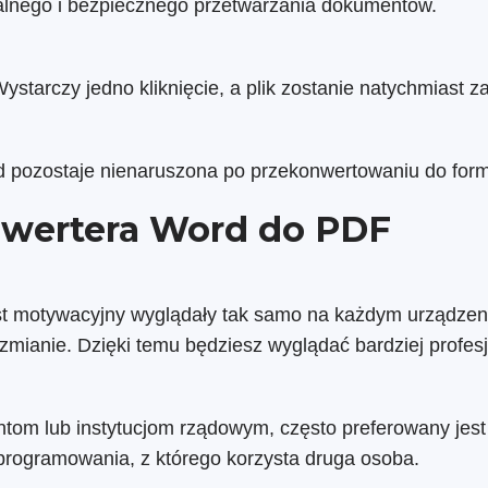
alnego i bezpiecznego przetwarzania dokumentów.
starczy jedno kliknięcie, a plik zostanie natychmiast 
d pozostaje nienaruszona po przekonwertowaniu do for
nwertera Word do PDF
list motywacyjny wyglądały tak samo na każdym urządze
ą zmianie. Dzięki temu będziesz wyglądać bardziej prof
om lub instytucjom rządowym, często preferowany jest p
oprogramowania, z którego korzysta druga osoba.