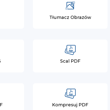
F
Tłumacz Obrazów
G
Scal PDF
DF
Kompresuj PDF