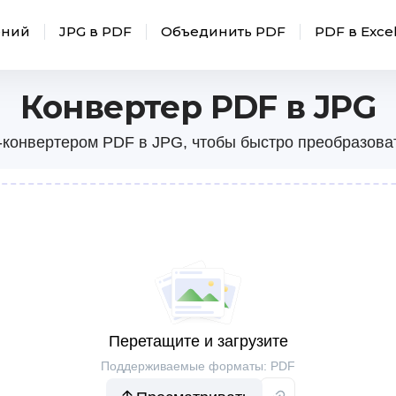
ений
JPG в PDF
Объединить PDF
PDF в Exce
Конвертер PDF в JPG
конвертером PDF в JPG, чтобы быстро преобразов
Перетащите и загрузите
Поддерживаемые форматы: PDF