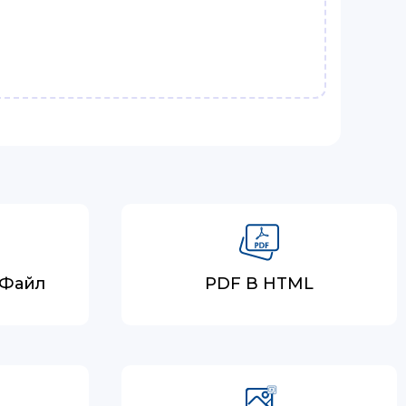
-Файл
PDF В HTML