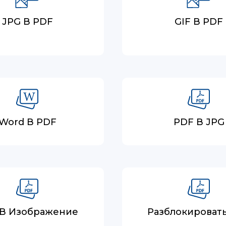
JPG В PDF
GIF В PDF
Word В PDF
PDF В JPG
 В Изображение
Разблокироват